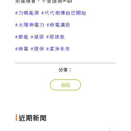
把握機會，不要錯過
#力暘能源
#代代相傳由您開始
#太陽神電力
#綠電講座
#節能
#減碳
#碳排放
#綠電
#環保
#潔淨未來
分享：
返回
近期新聞