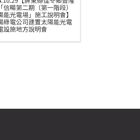
14.10.29【屏東縣佳冬鄉豐隆
114.9.30信
「信暘第二期（第一階段）
司 建置太陽能光
陽能光電場」施工說明會】
設說明會(屏東
暘綠電公司建置太陽能光電
村)
電設施地方說明會