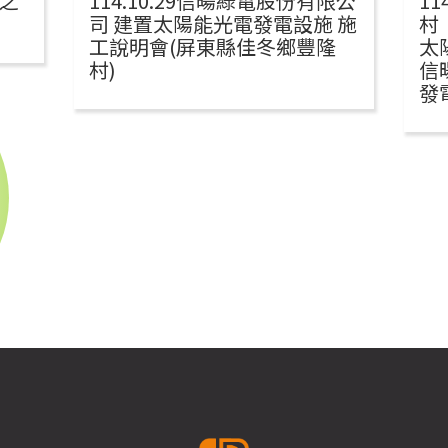
之
114.10.29信暘綠電股份有限公
1
司 建置太陽能光電發電設施 施
村
工說明會(屏東縣佳冬鄉豐隆
太
村)
信
發